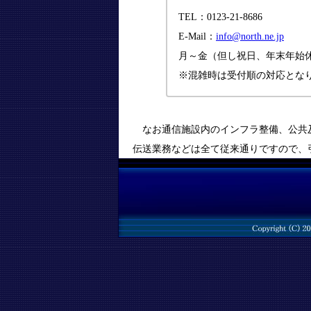
TEL：0123-21-8686
E-Mail：
info@north.ne.jp
月～金（但し祝日、年末年始休暇中
※混雑時は受付順の対応とな
なお通信施設内のインフラ整備、公共
伝送業務などは全て従来通りですので、